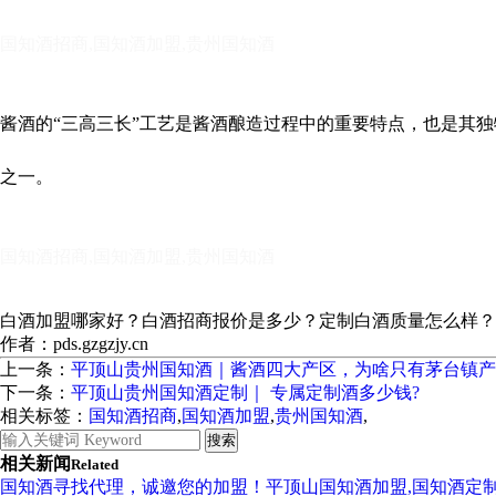
国知酒招商,国知酒加盟,贵州国知酒
酱酒的“三高三长”工艺是酱酒酿造过程中的重要特点，也是其
之一。
国知酒招商,国知酒加盟,贵州国知酒
白酒加盟哪家好？白酒招商报价是多少？定制白酒质量怎么样？贵州国知
作者：pds.gzgzjy.cn
上一条：
平顶山贵州国知酒｜酱酒四大产区，为啥只有茅台镇产
下一条：
平顶山贵州国知酒定制｜ 专属定制酒多少钱?
相关标签：
国知酒招商
,
国知酒加盟
,
贵州国知酒
,
相关新闻
Related
国知酒寻找代理，诚邀您的加盟！平顶山国知酒加盟,国知酒定制