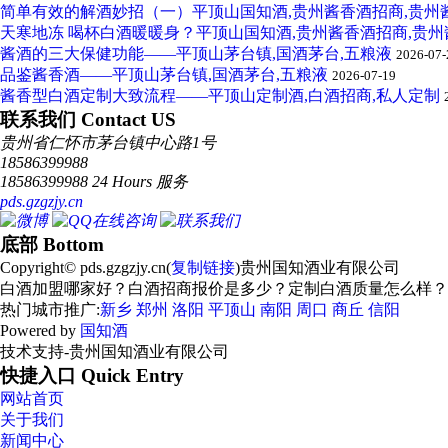
简单有效的解酒妙招（一）平顶山国知酒,贵州酱香酒招商,贵州
天寒地冻 喝杯白酒暖暖身？平顶山国知酒,贵州酱香酒招商,贵
酱酒的三大保健功能——平顶山茅台镇,国酒茅台,五粮液
2026-07-
品鉴酱香酒——平顶山茅台镇,国酒茅台,五粮液
2026-07-19
酱香型白酒定制大致流程——平顶山定制酒,白酒招商,私人定制
联系我们 Contact US
贵州省仁怀市茅台镇中心路1号
18586399988
18586399988 24 Hours 服务
pds.gzgzjy.cn
底部 Bottom
Copyright© pds.gzgzjy.cn(
复制链接
)贵州国知酒业有限公司
白酒加盟哪家好？白酒招商报价是多少？定制白酒质量怎么样？贵州国
热门城市推广:
新乡
郑州
洛阳
平顶山
南阳
周口
商丘
信阳
Powered by
国知酒
技术支持-贵州国知酒业有限公司
快捷入口 Quick Entry
网站首页
关于我们
新闻中心