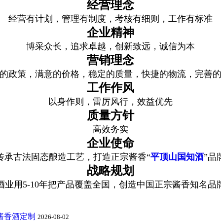
经营理念
经营有计划，管理有制度
，考核有细则，工作有标准
企业精神
博采众长，追求卓越
，创新致远，诚信为本
营销理念
的政策，满意的价格
，稳定的质量，快捷的物流，完善
工作作风
以身作则，雷厉风行
，效益优先
质量方针
高效务实
企业使命
传承古法固态酿造工艺
，打造正宗酱香“
平顶山国知酒
”品
战略规划
酒业用5-10年把产品覆盖全国
，创造中国正宗酱香知名品
酱香酒定制
2026-08-02