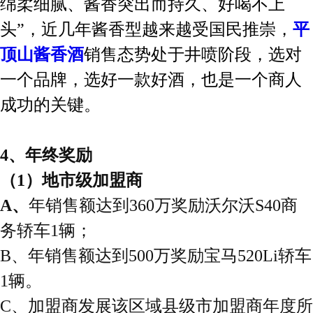
绵柔细腻、酱香突出而持久、好喝不上
头”，近几年
酱香型越来越受国民推崇，
平
顶山酱香酒
销售态势处于井喷阶段，选对
一个品牌，选好一款好酒，也是一个商人
成功的关键。
4、年终奖励
（
1）地市级加盟商
A、
年销售额达到
3
6
0万奖励沃尔沃S40商
务轿车1辆；
B、
年销售额达到
500万奖励宝马520Li轿车
1辆。
C、加盟商发展该区域县级市加盟商年度所