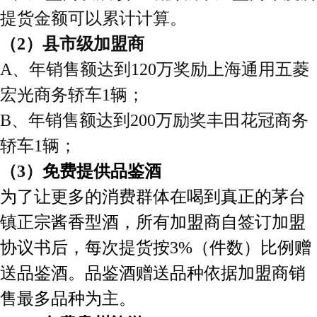
提货金额
可以累计计算。
（
2）县市级加盟商
A、
年销售额达到
1
2
0万奖励上海通用五菱
宏光商务轿车1辆；
B、
年销售额达到
200万励奖丰田花冠商务
轿车1辆；
（
3
）
免费提供品鉴酒
为了让更多的消费群体在喝到真正的茅台
镇正宗酱香型酒，所有加盟商自签订加盟
协议书后，每次提货按
3%（件数）比例赠
送品鉴酒。品鉴酒赠送品种依据加盟商销
售最多品种为主。