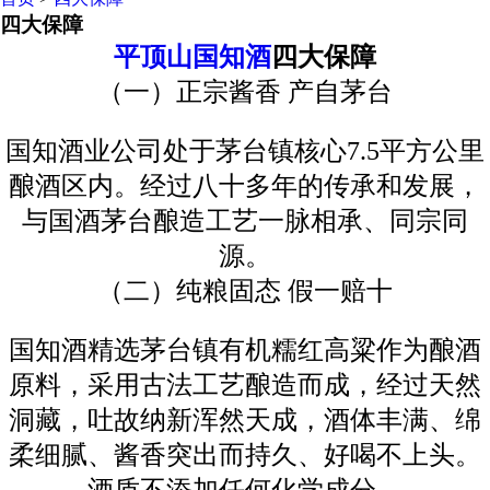
四大保障
平顶山国知酒
四大保障
（一）正宗酱香
产自茅台
国知酒业公司处于茅台镇核心
7.5
平方公里
酿酒区内。经过八十多年的传承和发展，
与国酒茅台酿造工艺一脉相承、
同宗同
源。
（二）纯粮固态
假一赔十
国知酒精选茅台镇有机糯红高粱作为酿酒
原料，采用古法工艺酿造而成，经过天然
洞藏，吐故纳新浑然天成，
酒体丰满、绵
柔细腻、酱香突出而持久、好喝不上头。